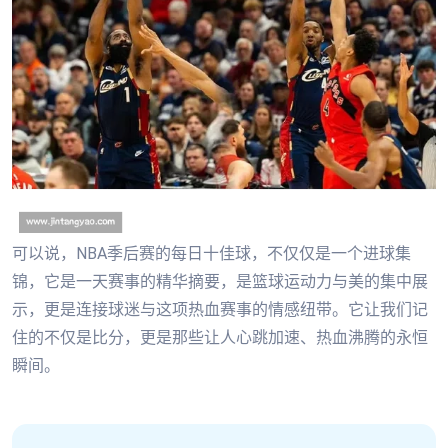
可以说，NBA季后赛的每日十佳球，不仅仅是一个进球集
锦，它是一天赛事的精华摘要，是篮球运动力与美的集中展
示，更是连接球迷与这项热血赛事的情感纽带。它让我们记
住的不仅是比分，更是那些让人心跳加速、热血沸腾的永恒
瞬间。