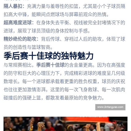
隔人暴扣：
充满力量与羞辱性的扣篮，尤其是小个子球员隔
扣高大中锋，能瞬间点燃球场与屏幕前观众的热情。
超高难度进球：
在身体失去平衡、视线被完全封堵情况下的
进球，展现了球员顶级的身体控制与手感。
精妙绝伦的助攻：
背后传球、穿裆过人后的助攻，体现了球
员的创造性与篮球智商。
季后赛十佳球的独特魅力
与常规赛相比，
季后赛十佳球
的含金量更高。因为在高强度
的防守和巨大的心理压力下，完成精彩进球的难度呈几何级
数增长。每一个进球都承载着更重的胜负权重，球员的庆祝
也往往更加激情澎湃。这里的每一次飞身救球、每一次肌肉
碰撞后的强硬上篮，都散发着最原始的竞争魅力。