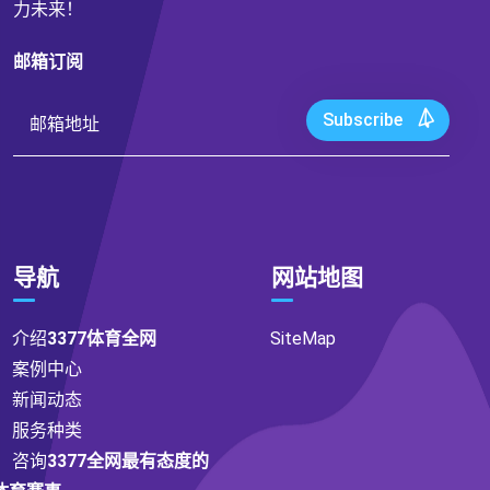
力未来！
邮箱订阅
Subscribe
导航
网站地图
介绍
3377体育全网
SiteMap
案例中心
新闻动态
服务种类
咨询
3377全网最有态度的