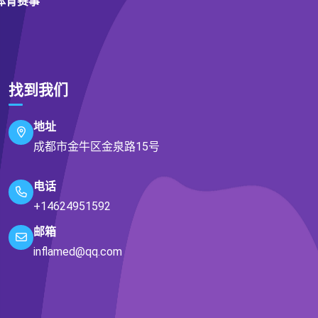
体育赛事
找到我们
地址
成都市金牛区金泉路15号
电话
+14624951592
邮箱
inflamed@qq.com